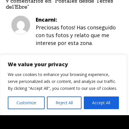
9 comentarios en “
Postales desde Terres
del’Ebre
”
Encarni
Preciosas fotos! Has conseguido
con tus fotos y relato que me
interese por esta zona.
Responder
We value your privacy
Ignacio
We use cookies to enhance your browsing experience,
Bueno, pues no te lo pierdas…
serve personalized ads or content, and analyze our traffic.
si puedes ir a conocerlo, no lo
By clicking "Accept All", you consent to our use of cookies.
dudes!!
Customize
Reject All
Accept All
Responder
Teresa
Maravillosas postales. Me