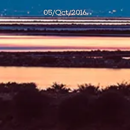
05
/
Oct
/
2016