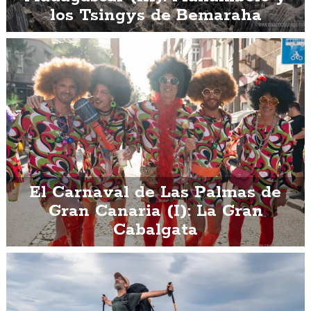
los Tsingys de Bemaraha
El Carnaval de Las Palmas de
Gran Canaria (I): La Gran
Cabalgata