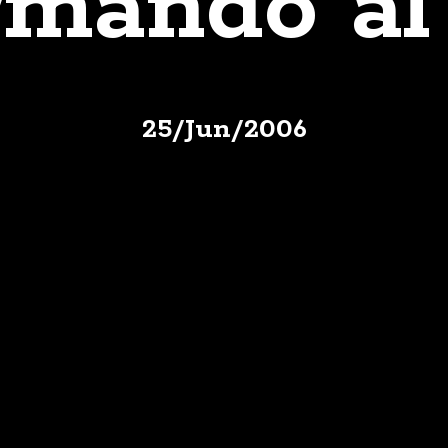
rmando al 
25
/
Jun
/
2006