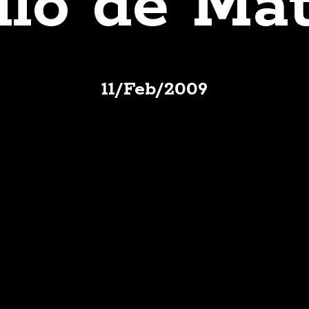
illo de M
11
/
Feb
/
2009