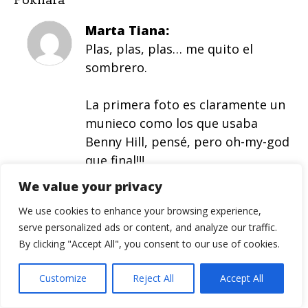
Pokhara
”
Marta Tiana
Plas, plas, plas… me quito el
sombrero.
La primera foto es claramente un
munieco como los que usaba
Benny Hill, pensé, pero oh-my-god
que final!!!
We value your privacy
Chapeau!!
We use cookies to enhance your browsing experience,
serve personalized ads or content, and analyze our traffic.
Responder
By clicking "Accept All", you consent to our use of cookies.
Queseyo
Y lo fresquito que se tenía que
Customize
Reject All
Accept All
estar por allí arriba…