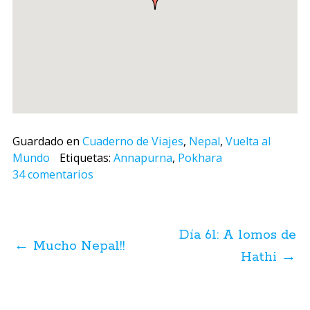
Guardado en
Cuaderno de Viajes
,
Nepal
,
Vuelta al
Mundo
Etiquetas:
Annapurna
,
Pokhara
34 comentarios
Navegación
de
Día 61: A lomos de
posts
←
Mucho Nepal!!
Hathi
→