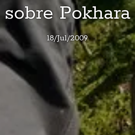
sobre Pokhara
18
/
Jul
/
2009