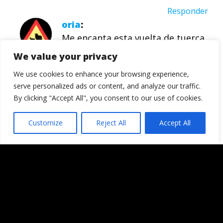
Responder
oria
Me encanta esta vuelta de tuerca
en los procesados de tus fotos.
We value your privacy
We use cookies to enhance your browsing experience,
Responder
serve personalized ads or content, and analyze our traffic.
Pau
By clicking "Accept All", you consent to our use of cookies.
Cerveeeeeeza
Customize
Reject All
Accept All
Responder
Ignacio
Juliet, pues te lo recomiendo (y si
hace mejor tiempo, mejor que
mejor). No dejes de pasar por allí!!
Javier I. Sampedro, jejeje… yo echo