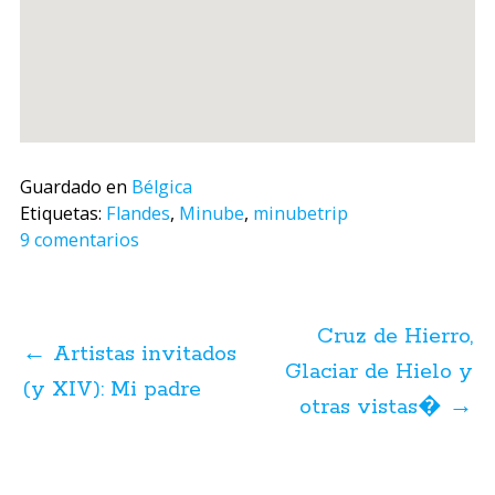
Guardado en
Bélgica
Etiquetas:
Flandes
,
Minube
,
minubetrip
9 comentarios
Navegación
de
Cruz de Hierro,
posts
←
Artistas invitados
Glaciar de Hielo y
(y XIV): Mi padre
otras vistas�
→