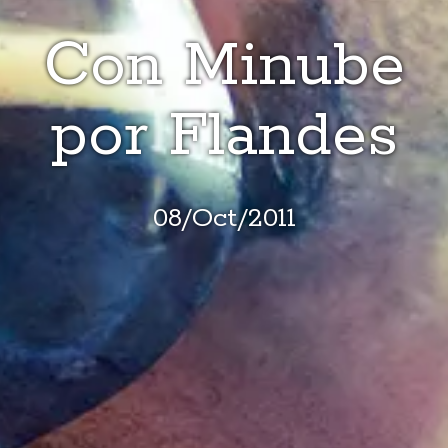
Con Minube
por Flandes
08
/
Oct
/
2011