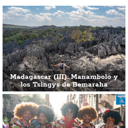
Madagascar (III): Manambolo y
los Tsingys de Bemaraha