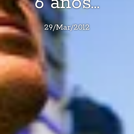
6 años…
29
/
Mar
/
2012