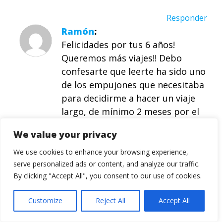
Responder
Ramón
Felicidades por tus 6 años!
Queremos más viajes!! Debo
confesarte que leerte ha sido uno
de los empujones que necesitaba
para decidirme a hacer un viaje
largo, de mínimo 2 meses por el
sudeste asiático.
We value your privacy
En octubre si todo sale bien,
We use cookies to enhance your browsing experience,
serve personalized ads or content, and analyze our traffic.
saldré para Bangkok y me serviré
By clicking "Accept All", you consent to our use of cookies.
cual pirata de tus relatos para
quedarme con lo mejor y evitar lo
Customize
Reject All
Accept All
peor
Espero que te pases algún
día por mi blog cuando esté de