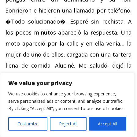
Sonrieron e hicieron una llamada por teléfono.
�Todo solucionado�. Esperé sin rechista. A
los pocos minutos apareció la respuesta. Una
moto apareció por la calle y en ella venía… la
mujer de uno de ellos, cargada con una tartera
llena de comida. Aluciné. Me saludó, dejó la
tartera encima de la mesa y se fue tal y como
We value your privacy
había venido. Sin dejar de sonreir.
We use cookies to enhance your browsing experience,
serve personalized ads or content, and analyze our traffic.
By clicking "Accept All", you consent to our use of cookies.
– ¿Y ahora? – pregunté – ¿cómo lo repartimos?
¿Voy a buscar platos?
Customize
Reject All
Accept All
– No, para nada. Es todo para ti.