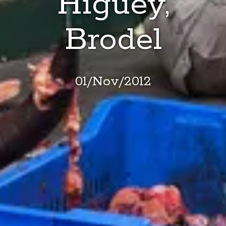
Higüey,
Brodel
01
/
Nov
/
2012