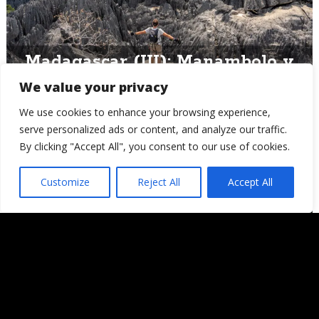
Madagascar (III): Manambolo y
los Tsingys de Bemaraha
We value your privacy
We use cookies to enhance your browsing experience,
serve personalized ads or content, and analyze our traffic.
By clicking "Accept All", you consent to our use of cookies.
Customize
Reject All
Accept All
El Carnaval de Las Palmas de
Gran Canaria (I): La Gran
Cabalgata