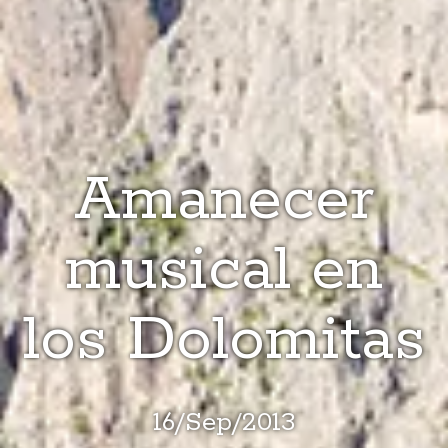
Amanecer
musical en
los Dolomitas
16
/
Sep
/
2013