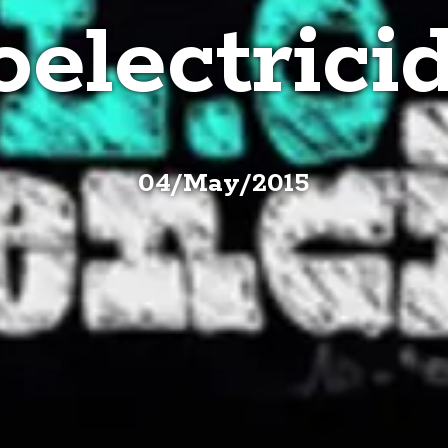
oelectrici
04
/
May
/
2015