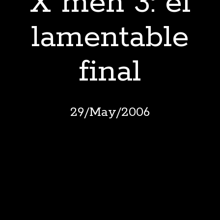
X men 3: el
lamentable
final
29
/
May
/
2006