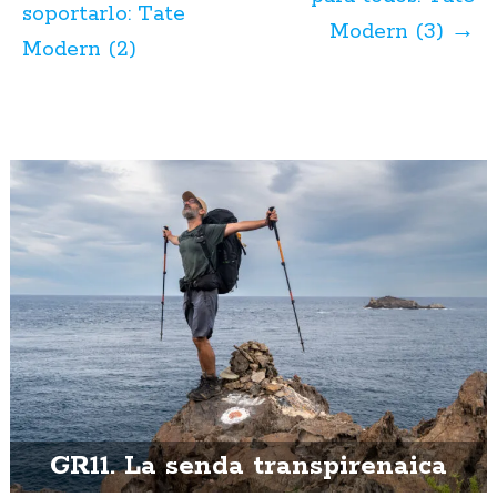
soportarlo: Tate
Modern (3)
→
Modern (2)
GR11. La senda transpirenaica