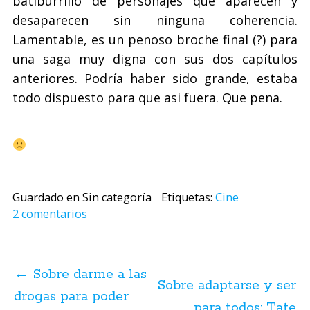
batiburrillo de personajes que aparecen y
desaparecen sin ninguna coherencia.
Lamentable, es un penoso broche final (?) para
una saga muy digna con sus dos capítulos
anteriores. Podría haber sido grande, estaba
todo dispuesto para que asi fuera. Que pena.
Guardado en Sin categoría
Etiquetas:
Cine
2 comentarios
Navegación
de
←
Sobre darme a las
posts
Sobre adaptarse y ser
drogas para poder
para todos: Tate