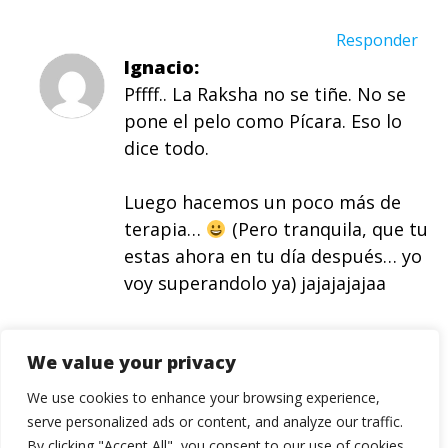
Responder
Ignacio
Pffff.. La Raksha no se tiñe. No se
pone el pelo como Pícara. Eso lo
dice todo.
Luego hacemos un poco más de
terapia…
(Pero tranquila, que tu
estas ahora en tu día después… yo
voy superandolo ya) jajajajajaa
Responder
We value your privacy
Deja una respuesta
We use cookies to enhance your browsing experience,
serve personalized ads or content, and analyze our traffic.
Tu dirección de correo electrónico no será
By clicking "Accept All", you consent to our use of cookies.