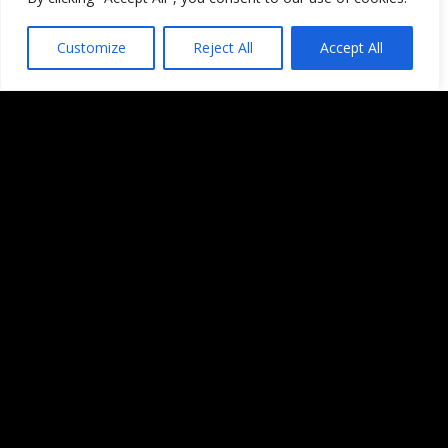
publicada.
Los campos obligatorios están
marcados con
*
Customize
Reject All
Accept All
Comentario
*
Nombre
*
Correo electrónico
*
Web