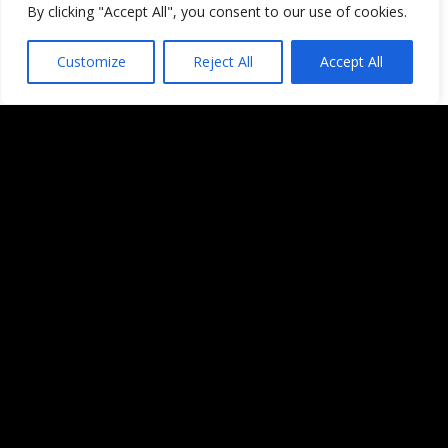
By clicking "Accept All", you consent to our use of cookies.
sombra de las migas…. En fins, me
tendré que hacer unas torrijas
Customize
Reject All
Accept All
para compensar
Por cierto, muchas gracias por no
querer verme este finde….. Que
sepas que estoy ofendida…..
Bueno, pero solo un poquito, que
lo que me dijo Ramón…. en fin,
habrá que intentar ahorrar, que ya
no hay excusa!!!! ^__^
Lo dicho, con un poco de retraso,
FELIZ CUMPLEBLOG!!!!!!
Responder