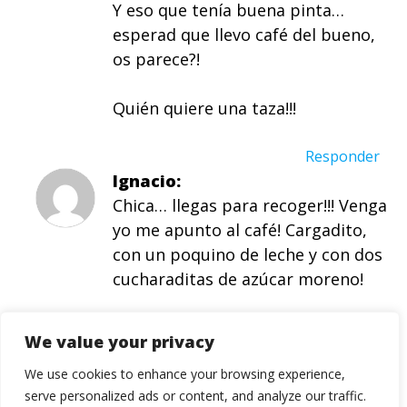
Y eso que tenía buena pinta…
esperad que llevo café del bueno,
os parece?!
Quién quiere una taza!!!
Responder
Ignacio
Chica… llegas para recoger!!! Venga
yo me apunto al café! Cargadito,
con un poquino de leche y con dos
cucharaditas de azúcar moreno!
Responder
We value your privacy
Rachel
We use cookies to enhance your browsing experience,
Vaya, pues si ayer no quedaba
serve personalized ads or content, and analyze our traffic.
tarta me temo que hoy no hay ni