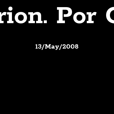
ion. Por 
13
/
May
/
2008