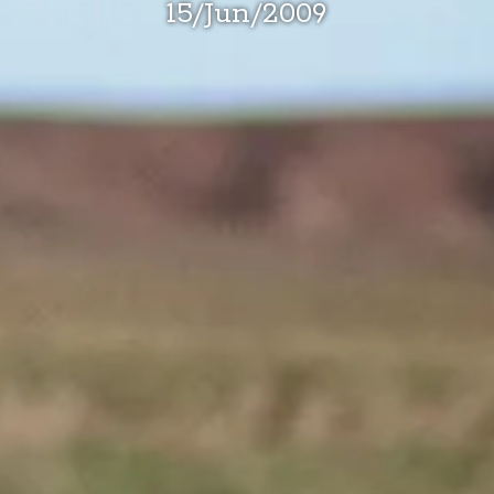
15
/
Jun
/
2009