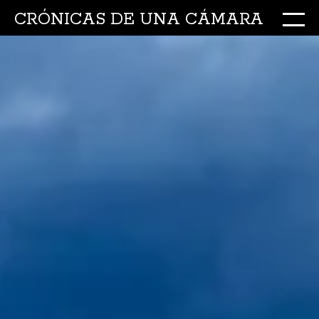
CRÓNICAS DE UNA CÁMARA
M
Ir
al
conte