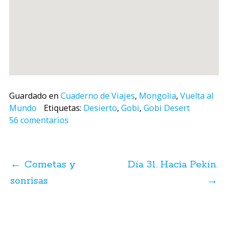
Guardado en
Cuaderno de Viajes
,
Mongolia
,
Vuelta al
Mundo
Etiquetas:
Desierto
,
Gobi
,
Gobi Desert
56 comentarios
Navegación
de
←
Cometas y
Día 31. Hacia Pekín.
posts
sonrisas
→