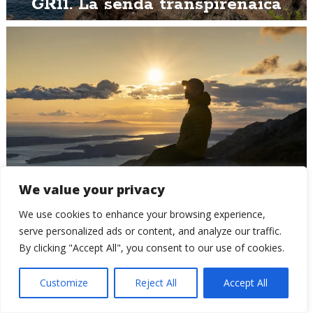
GR11. La senda transpirenaica
We value your privacy
Podcast de fotografía F 2.2 –
We use cookies to enhance your browsing experience,
Fotografiando la Vía Dinarica
serve personalized ads or content, and analyze our traffic.
By clicking "Accept All", you consent to our use of cookies.
Customize
Reject All
Accept All
56 comentarios en “
Día 27. De vuelta del
desierto.
”