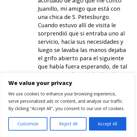
acordado de algo que me contó
Juanillo, mi amigo que está con
una chica de S. Petesburgo.
Cuando estuvo allí de visita le
sorprendió que si entraba uno al
servicio, hacía sus necesidades y
luego se lavaba las manos dejaba
el grifo abierto para el siguiente
que había fuera esperando, de tal
manera que éste realizaba el
We value your privacy
proceso en el mismo orden con el
consecuente desperdicio de agua.
We use cookies to enhance your browsing experience,
El obviamente no lo hizo y se gano
serve personalized ads or content, and analyze our traffic.
alguna mirada malhumorada por
By clicking "Accept All", you consent to our use of cookies.
tan grave falta de respeto, similar
a no dejar el sitio en el bus a una
Customize
Reject All
Accept All
embarazada.