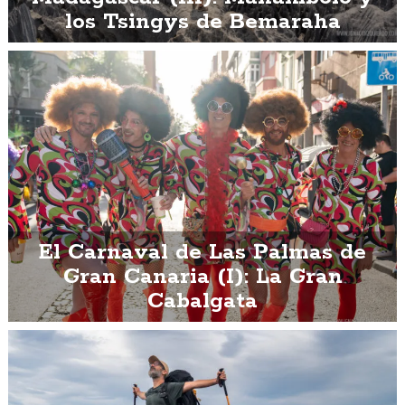
los Tsingys de Bemaraha
El Carnaval de Las Palmas de
Gran Canaria (I): La Gran
Cabalgata