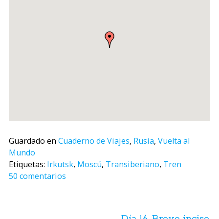
Guardado en
Cuaderno de Viajes
,
Rusia
,
Vuelta al
Mundo
Etiquetas:
Irkutsk
,
Moscú
,
Transiberiano
,
Tren
50 comentarios
Navegación
de
Día 16. Breve inciso