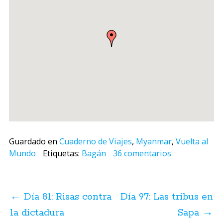
Guardado en
Cuaderno de Viajes
,
Myanmar
,
Vuelta al
Mundo
Etiquetas:
Bagán
36 comentarios
Navegación
de
←
Día 81: Risas contra
Día 97: Las tribus en
posts
la dictadura
Sapa
→