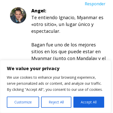
Responder
Angel
Te entiendo Ignacio, Myanmar es
«otro sitio», un lugar único y
espectacular.
Bagan fue uno de los mejores
sitios en los que puede estar en
Myanmar (junto con Mandalay y el
perderme por las calles de Yangon.
We value your privacy
We use cookies to enhance your browsing experience,
Un abrazo y muchos ánimos.
serve personalized ads or content, and analyze our traffic.
Sonriiie!!! Click
By clicking "Accept All", you consent to our use of cookies.
Responder
Customize
Reject All
Accept All
cilinderman
Suerte con el resto del viaje,