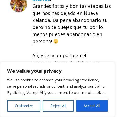
Grandes fotos y bonitas etapas las
que nos has dejado en Nueva
Zelanda. Da pena abandonarlo si,
pero no te quejes que tu por lo
menos puedes abandonarlo en
persona!
Ah, y te acompaño en el
sentimiento por lo del canario…
We value your privacy
Responder
We use cookies to enhance your browsing experience,
Nuala
serve personalized ads or content, and analyze our traffic.
Qué fotos tan chulas!
By clicking "Accept All", you consent to our use of cookies.
Será el final o será otro principio
más en tu vida, pero es realmente
Customize
Reject All
Accept All
bonito…!!!