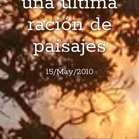
una última
ración de
paisajes
15
/
May
/
2010