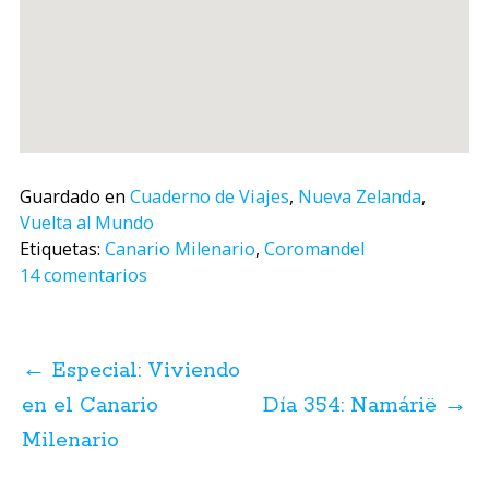
Guardado en
Cuaderno de Viajes
,
Nueva Zelanda
,
Vuelta al Mundo
Etiquetas:
Canario Milenario
,
Coromandel
14 comentarios
Navegación
de
←
Especial: Viviendo
posts
en el Canario
Día 354: Namárië
→
Milenario