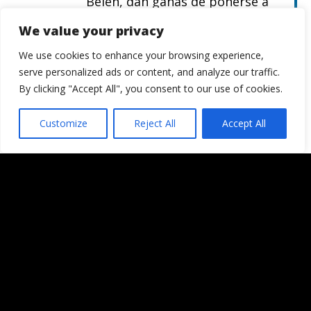
Belén, dan ganas de ponerse a
practicar, verdad?
We value your privacy
We use cookies to enhance your browsing experience,
Javier González, ya somos dos.
serve personalized ads or content, and analyze our traffic.
By clicking "Accept All", you consent to our use of cookies.
Customize
Reject All
Accept All
Responder
Elisa
Sin duda un contenido original,
perfecta dicción, y voz radiofónica.
Yo también soy fan de Almudena
Blanco por su creatividad, ingenio,
polifacética en el arte y por su
perspectiva a la hora de dar su
opinión ante la vida. Ah, y una
coach muy eficiente. Si hablas con