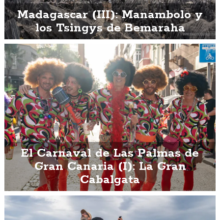
Madagascar (III): Manambolo y
los Tsingys de Bemaraha
El Carnaval de Las Palmas de
Gran Canaria (I): La Gran
Cabalgata