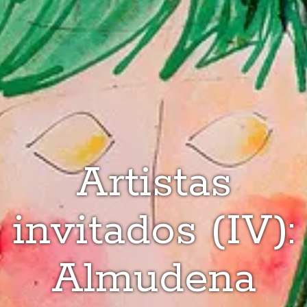
Artistas
invitados (IV):
Almudena