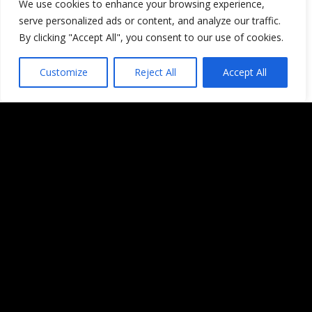
We use cookies to enhance your browsing experience,
sigan (así como para picarles el
serve personalized ads or content, and analyze our traffic.
gusanillo e instigarles a hacernos
By clicking "Accept All", you consent to our use of cookies.
una visitilla). Sería genial poder
estar en contacto contigo por esta
Customize
Reject All
Accept All
vía.
A lo dicho, muchísimas gracias por
este maravilloso blog, tan
estimulante e impulsor de cara a
conocer mundo.
Un abrazo!
Responder
Yoda
Tengo una compi del curro que de
vez en cuando se levanta y dice, a
desayunar a Vitoria!!!, con eso ya
tenía yo ganas de conocer esta