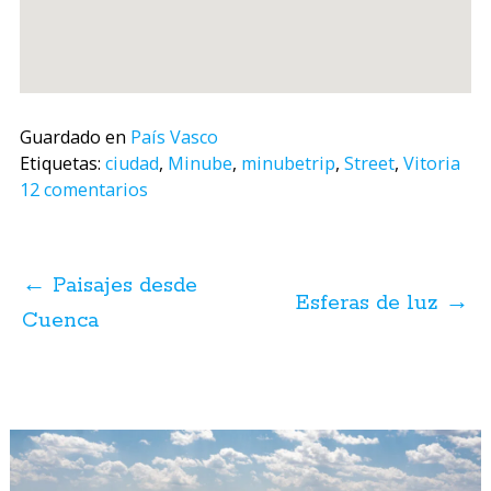
Guardado en
País Vasco
Etiquetas:
ciudad
,
Minube
,
minubetrip
,
Street
,
Vitoria
12 comentarios
Navegación
de
←
Paisajes desde
posts
Esferas de luz
→
Cuenca