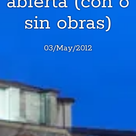
abierta (con o
sin obras)
03
/
May
/
2012