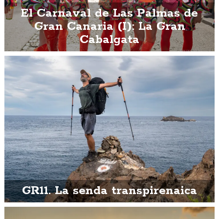
El Carnaval de Las Palmas de
Gran Canaria (I): La Gran
Cabalgata
GR11. La senda transpirenaica