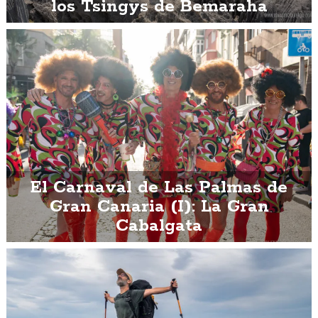
los Tsingys de Bemaraha
El Carnaval de Las Palmas de
Gran Canaria (I): La Gran
Cabalgata