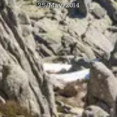
25
/
May
/
2014