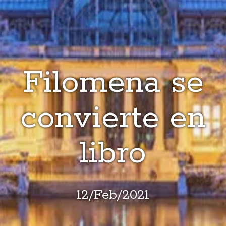
Filomena se
convierte en
libro
12
/
Feb
/
2021