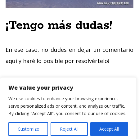
¡Tengo más dudas!
En ese caso, no dudes en dejar un comentario
aquí y haré lo posible por resolvértelo!
No me digáis que no estáis tan
We value your privacy
emocionados como lo estoy yo.
Un libro de
We use cookies to enhance your browsing experience,
papel sobre un momento histórico, único e
serve personalized ads or content, and analyze our traffic.
By clicking "Accept All", you consent to our use of cookies.
irrepetible. Yo no me lo perdería ¿Y tú?
Animaos a ser parte de este proceso.
Customize
Reject All
Accept All