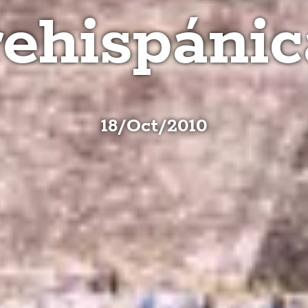
rehispánic
18
/
Oct
/
2010