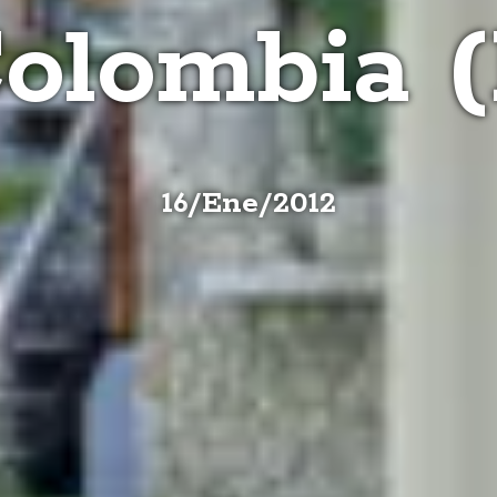
olombia (
16
/
Ene
/
2012