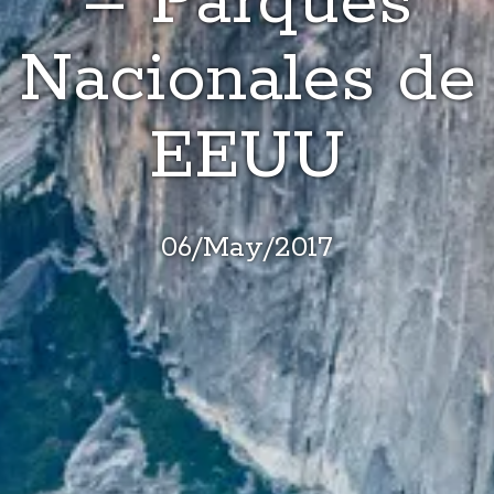
– Parques
Nacionales de
EEUU
06
/
May
/
2017