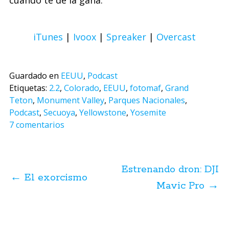
cuando te de la gana.
iTunes
|
Ivoox
|
Spreaker
|
Overcast
Guardado en
EEUU
,
Podcast
Etiquetas:
2.2
,
Colorado
,
EEUU
,
fotomaf
,
Grand
Teton
,
Monument Valley
,
Parques Nacionales
,
Podcast
,
Secuoya
,
Yellowstone
,
Yosemite
7 comentarios
Navegación
de
Estrenando dron: DJI
posts
←
El exorcismo
Mavic Pro
→