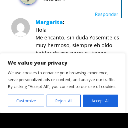
Responder
Margarita
Hola
Me encanto, sin duda Yosemite es
muy hermoso, siempre eh oído
hablar de ese parque , tengo
familia en EE.UU y ellos siempre
We value your privacy
contaban que es uno de los
We use cookies to enhance your browsing experience,
parques mas grandes y hermosos
serve personalized ads or content, and analyze our traffic.
de allá, Las fotos hablan por si
By clicking "Accept All", you consent to our use of cookies.
solas buen trabajo ,
saludos desde Perú.
Customize
Reject All
Accept All
Responder