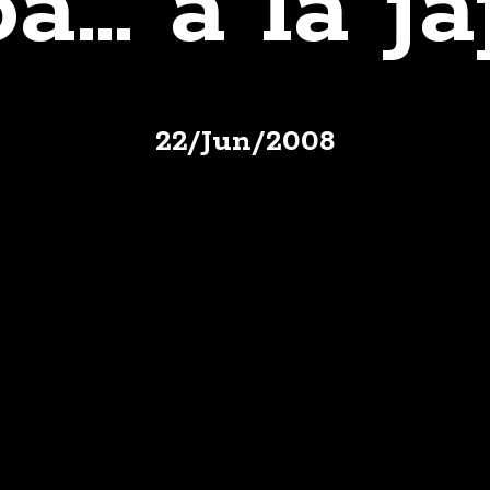
a… a la j
22
/
Jun
/
2008