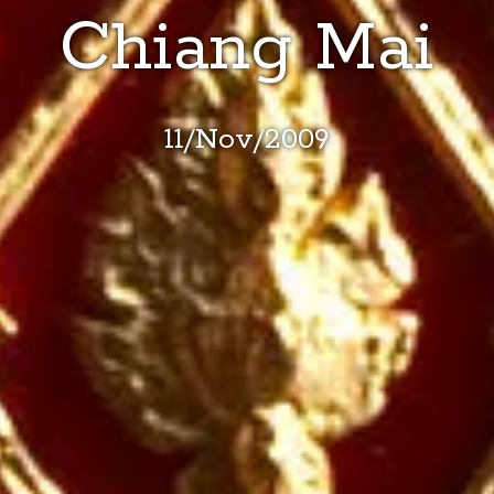
Chiang Mai
11
/
Nov
/
2009