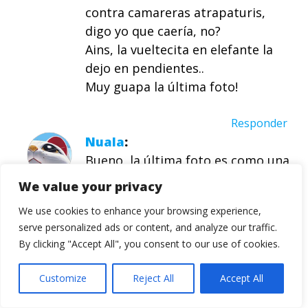
contra camareras atrapaturis,
digo yo que caería, no?
Ains, la vueltecita en elefante la
dejo en pendientes..
Muy guapa la última foto!
Responder
Nuala
Bueno, la última foto es como una
mímica, así es cómo (al menos yo)
We value your privacy
puedo llegar a sentirme al leerte…
We use cookies to enhance your browsing experience,
Asomándose con tremenda calma
serve personalized ads or content, and analyze our traffic.
al mundo!
By clicking "Accept All", you consent to our use of cookies.
Domo Arigato!
^_^
Customize
Reject All
Accept All