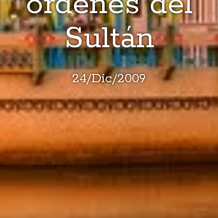
órdenes del
Sultán
24
/
Dic
/
2009