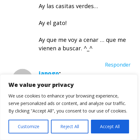
Ay las casitas verdes…
Ay el gato!
Ay que me voy a cenar … que me
vienen a buscar. ^_^
Responder
japogo
Felices Fiestas, Ignacio!! Inevitable
We value your privacy
también el recuerdo de
We use cookies to enhance your browsing experience,
celebraciones findeañeras
serve personalized ads or content, and analyze our traffic.
pasadas… ya habrá más ocasiones,
By clicking "Accept All", you consent to our use of cookies.
sin duda en el 2010 se darán, un
año que se me antoja harto
Customize
Reject All
Accept All
interesaaante! A acabar el viejo