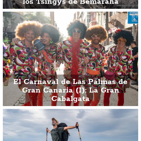
los Tsingys de Bemaraha
El Carnaval de Las Palmas de
Gran Canaria (I): La Gran
Cabalgata