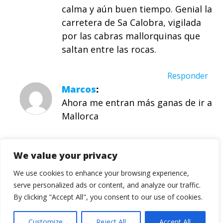
calma y aún buen tiempo. Genial la
carretera de Sa Calobra, vigilada
por las cabras mallorquinas que
saltan entre las rocas.
Responder
Marcos
Ahora me entran más ganas de ir a
Mallorca
Responder
We value your privacy
Jaume pujol
Bonitas fotos!! Al lado de la calobra
We use cookies to enhance your browsing experience,
al otro lado esta cala tuent que es
serve personalized ads or content, and analyze our traffic.
preciosa! La proxima vez a ver si te
By clicking "Accept All", you consent to our use of cookies.
da tiempo de venir a Galilea! Y te
Customize
Reject All
Accept All