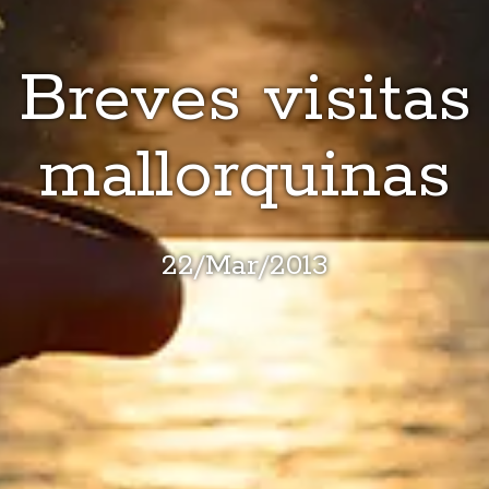
Breves visitas
mallorquinas
22
/
Mar
/
2013