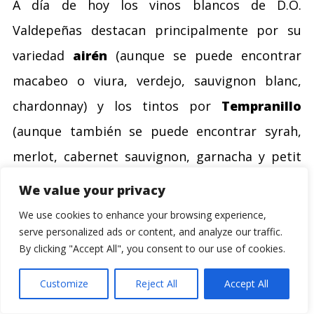
A día de hoy los vinos blancos de D.O.
Valdepeñas destacan principalmente por su
variedad
airén
(aunque se puede encontrar
macabeo o viura, verdejo, sauvignon blanc,
chardonnay) y los tintos por
Tempranillo
(aunque también se puede encontrar syrah,
merlot, cabernet sauvignon, garnacha y petit
verdot), pero también se elaboran rosados e
We value your privacy
incluso cava. Obviamente todo esto sirve para
We use cookies to enhance your browsing experience,
acompañar a los paladares con la cocina más
serve personalized ads or content, and analyze our traffic.
By clicking "Accept All", you consent to our use of cookies.
tradicional castellana machega, donde prima el
producto. Como destino gastronómico,
Customize
Reject All
Accept All
Castilla-La Mancha es sinónimo de buen