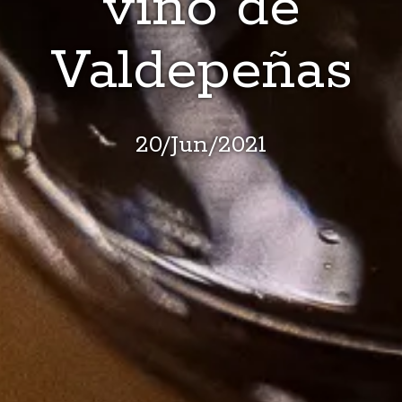
vino de
Valdepeñas
20
/
Jun
/
2021