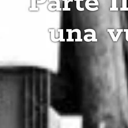
Parte I
una v