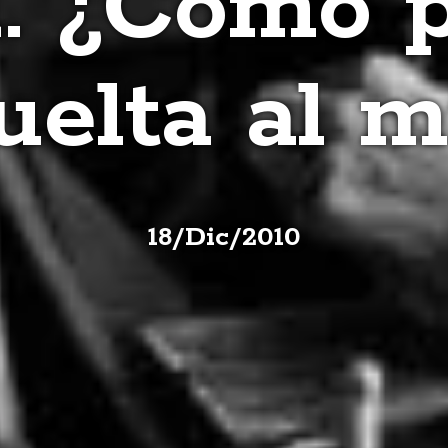
I. ¿Cómo 
uelta al 
18
/
Dic
/
2010